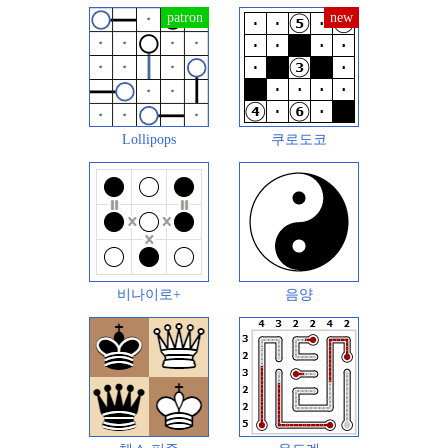
Lollipops
쿠로도코
비나이로+
음양