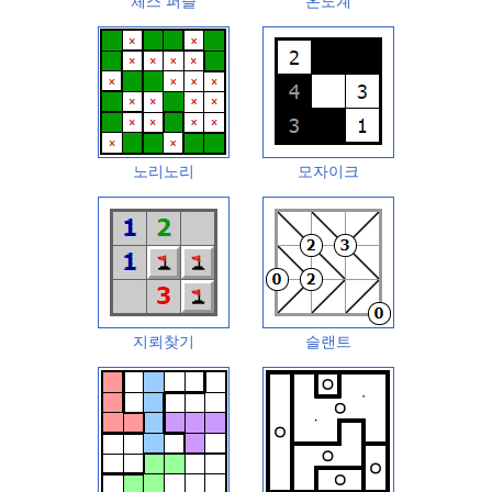
체스 퍼즐
온도계
노리노리
모자이크
지뢰찾기
슬랜트