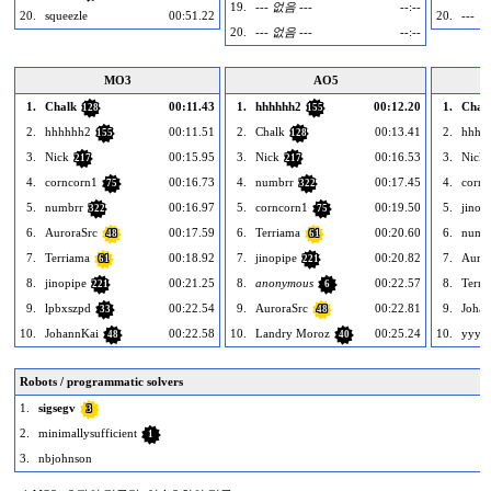
19.
--- 없음 ---
--:--
20.
squeezle
00:51.22
20.
--- 없
20.
--- 없음 ---
--:--
MO3
AO5
1.
Chalk
00:11.43
1.
hhhhhh2
00:12.20
1.
Chal
128
155
2.
hhhhhh2
00:11.51
2.
Chalk
00:13.41
2.
hhhh
155
128
3.
Nick
00:15.95
3.
Nick
00:16.53
3.
Nick
217
217
4.
corncorn1
00:16.73
4.
numbrr
00:17.45
4.
cornc
75
322
5.
numbrr
00:16.97
5.
corncorn1
00:19.50
5.
jinop
322
75
6.
AuroraSrc
00:17.59
6.
Terriama
00:20.60
6.
numb
48
61
7.
Terriama
00:18.92
7.
jinopipe
00:20.82
7.
Auror
61
221
8.
jinopipe
00:21.25
8.
anonymous
00:22.57
8.
Terri
221
6
9.
lpbxszpd
00:22.54
9.
AuroraSrc
00:22.81
9.
Joha
33
48
10.
JohannKai
00:22.58
10.
Landry Moroz
00:25.24
10.
yyyyy
48
40
Robots / programmatic solvers
1.
sigsegv
3
2.
minimallysufficient
1
3.
nbjohnson