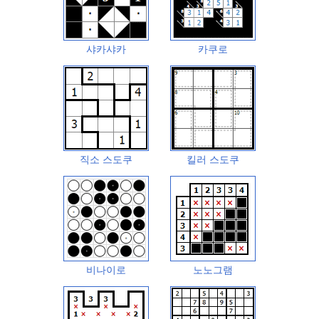
샤카샤카
카쿠로
직소 스도쿠
킬러 스도쿠
비나이로
노노그램