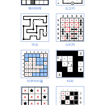
헤야와케
신고키
마슈
스티치
아쿠아리움
타파