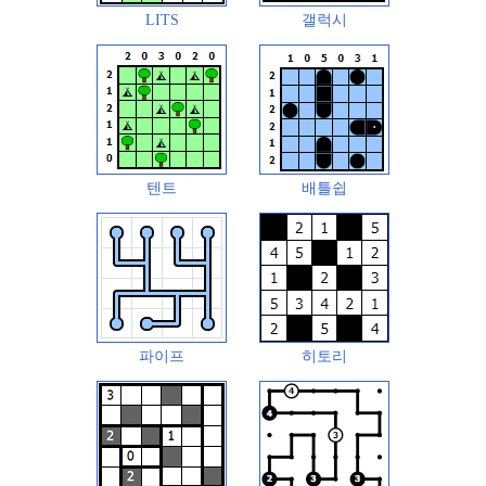
LITS
갤럭시
텐트
배틀쉽
파이프
히토리