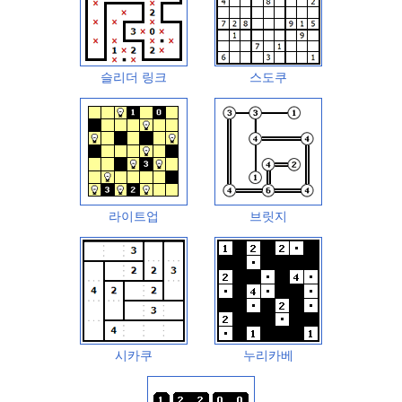
슬리더 링크
스도쿠
라이트업
브릿지
시카쿠
누리카베