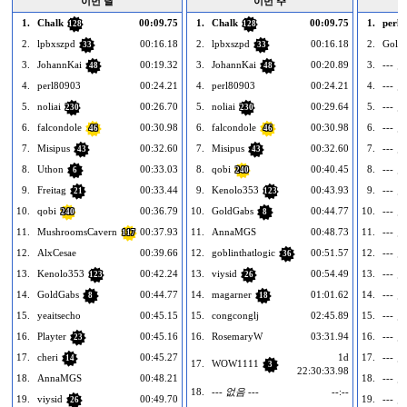
이번 달
이번 주
1.
Chalk
00:09.75
1.
Chalk
00:09.75
1.
perl
128
128
2.
lpbxszpd
00:16.18
2.
lpbxszpd
00:16.18
2.
Gold
33
33
3.
JohannKai
00:19.32
3.
JohannKai
00:20.89
3.
--- 없
48
48
4.
perl80903
00:24.21
4.
perl80903
00:24.21
4.
--- 없
5.
noliai
00:26.70
5.
noliai
00:29.64
5.
--- 없
230
230
6.
falcondole
00:30.98
6.
falcondole
00:30.98
6.
--- 없
46
46
7.
Misipus
00:32.60
7.
Misipus
00:32.60
7.
--- 없
43
43
8.
Uthon
00:33.03
8.
qobi
00:40.45
8.
--- 없
6
240
9.
Freitag
00:33.44
9.
Kenolo353
00:43.93
9.
--- 없
21
123
10.
qobi
00:36.79
10.
GoldGabs
00:44.77
10.
--- 없
240
8
11.
MushroomsCavern
00:37.93
11.
AnnaMGS
00:48.73
11.
--- 없
117
12.
AlxCesae
00:39.66
12.
goblinthatlogic
00:51.57
12.
--- 없
36
13.
Kenolo353
00:42.24
13.
viysid
00:54.49
13.
--- 없
123
26
14.
GoldGabs
00:44.77
14.
magarner
01:01.62
14.
--- 없
8
18
15.
yeaitsecho
00:45.15
15.
congconglj
02:45.89
15.
--- 없
16.
Playter
00:45.16
16.
RosemaryW
03:31.94
16.
--- 없
23
17.
cheri
00:45.27
1d
17.
--- 없
14
17.
WOW1111
3
22:30:33.98
18.
AnnaMGS
00:48.21
18.
--- 없
18.
--- 없음 ---
--:--
19.
viysid
00:49.70
19.
--- 없
26