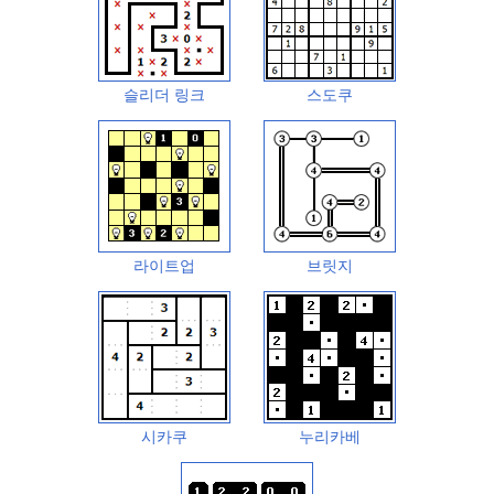
슬리더 링크
스도쿠
라이트업
브릿지
시카쿠
누리카베