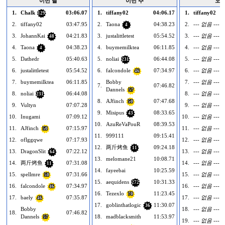
이번 달
이번 주
오
1.
Chalk
03:06.07
1.
tiffany02
04:06.17
1.
tiffany02
129
2.
tiffany02
03:47.95
2.
Taona
04:38.23
2.
--- 없음 ---
4
3.
JohannKai
04:21.83
3.
justalittletest
05:54.52
3.
--- 없음 ---
48
4.
Taona
04:38.23
4.
buymemilktea
06:11.85
4.
--- 없음 ---
4
5.
Dathedr
05:40.63
5.
noliai
06:44.08
5.
--- 없음 ---
231
6.
justalittletest
05:54.52
6.
falcondole
07:34.97
6.
--- 없음 ---
46
7.
buymemilktea
06:11.85
Bobby
7.
--- 없음 ---
7.
07:46.82
Dannels
57
8.
noliai
06:44.08
8.
--- 없음 ---
231
8.
AJfinch
07:47.68
50
9.
Vultyn
07:07.28
9.
--- 없음 ---
9.
Misipus
08:33.65
43
10.
Inugami
07:09.12
10.
--- 없음 ---
10.
AzuReVaPouR
08:39.53
11.
AJfinch
07:15.97
11.
--- 없음 ---
50
11.
999111
09:15.41
12.
oflggqwe
07:17.93
12.
--- 없음 ---
12.
两斤烤鱼
09:24.18
11
13.
DragonSlit
07:22.12
13.
--- 없음 ---
64
13.
melomane21
10:08.71
14.
两斤烤鱼
07:31.08
14.
--- 없음 ---
11
14.
fayeebai
10:25.59
15.
spellmre
07:31.66
15.
--- 없음 ---
50
15.
aequidens
10:31.33
272
16.
falcondole
07:34.97
16.
--- 없음 ---
46
16.
Tezexlo
11:23.45
70
17.
baely
07:35.87
17.
--- 없음 ---
46
17.
goblinthatlogic
11:30.07
36
Bobby
18.
--- 없음 ---
18.
07:46.82
Dannels
18.
madblacksmith
11:53.97
57
19.
--- 없음 ---