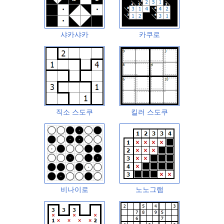
샤카샤카
카쿠로
직소 스도쿠
킬러 스도쿠
비나이로
노노그램