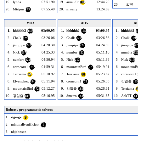
19.
lynda
07:51.90
19.
arnaudlr
12:44.20
100
20.
--- 없음 ---
20.
Misipus
07:55.49
20.
shwany
13:24.69
43
MO3
AO5
AO1
1.
hhhhhh2
03:00.95
1.
hhhhhh2
03:00.95
1.
hhhhhh2
155
155
155
2.
Chalk
03:26.06
2.
Chalk
03:26.56
2.
Chalk
129
129
129
3.
jinopipe
04:20.30
3.
jinopipe
04:24.90
3.
jinopipe
222
222
222
4.
Nick
04:25.33
4.
numbrr
05:11.16
4.
numbrr
217
322
322
5.
numbrr
04:56.94
5.
Nick
05:11.98
5.
Nick
322
217
217
6.
corncorn1
04:59.31
6.
mountainBird
05:19.91
6.
mountainBir
75
72
7.
Terriama
05:10.92
7.
Terriama
05:23.82
7.
corncorn1
61
61
7
8.
Elvenphox
05:11.94
8.
corncorn1
05:26.53
8.
강일출
54
75
185
9.
mountainBird
05:12.27
9.
강일출
05:28.61
9.
Terriama
72
185
61
10.
강일출
05:16.95
10.
dmetro
05:31.65
10.
AckTT
185
183
81
Robots / programmatic solvers
1.
sigsegv
3
2.
minimallysufficient
1
3.
nbjohnson