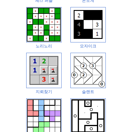
체스 퍼즐
온도계
노리노리
모자이크
지뢰찾기
슬랜트