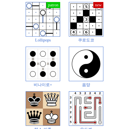
Lollipops
쿠로도코
비나이로+
음양