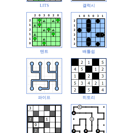
LITS
갤럭시
텐트
배틀쉽
파이프
히토리