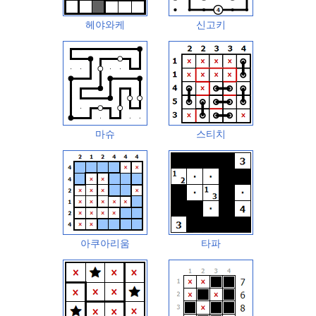
헤야와케
신고키
마슈
스티치
아쿠아리움
타파